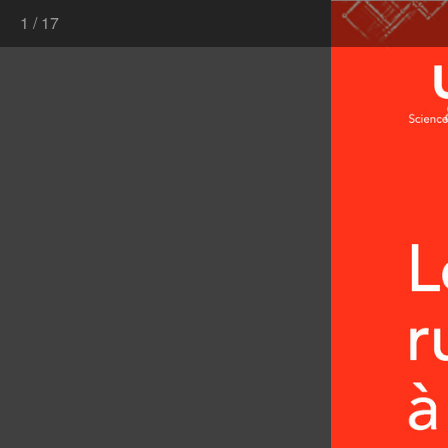
1
/
17