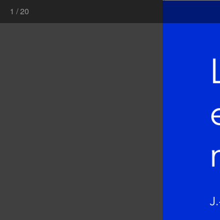
1
/
20