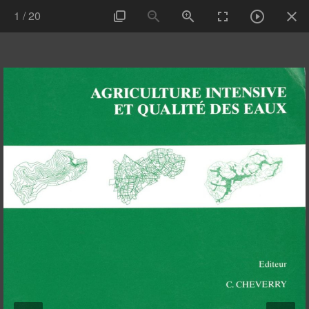
1
/
20