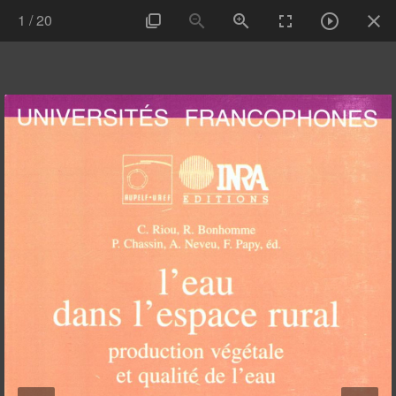
1
/
20