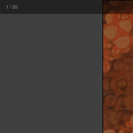
1
/
20