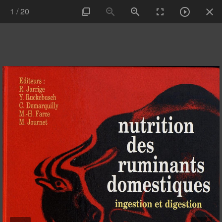
1
/
20