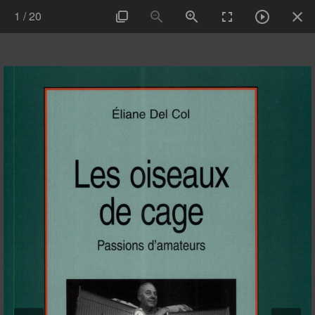
1
/
20