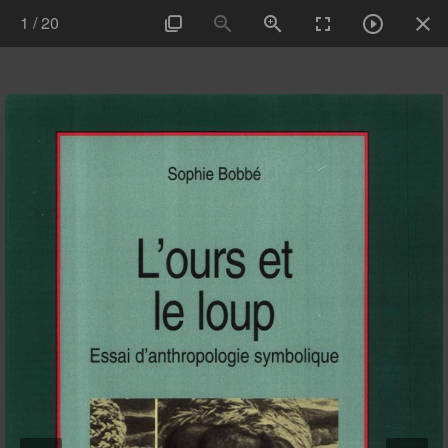
1
/
20