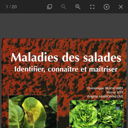
1
/
20