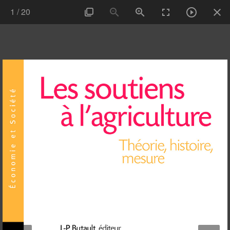
1
/
20