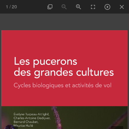
1
/
20