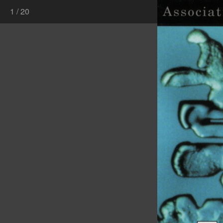
1
/
20