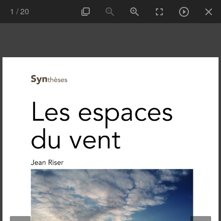
1
/
20