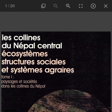
1
/
20