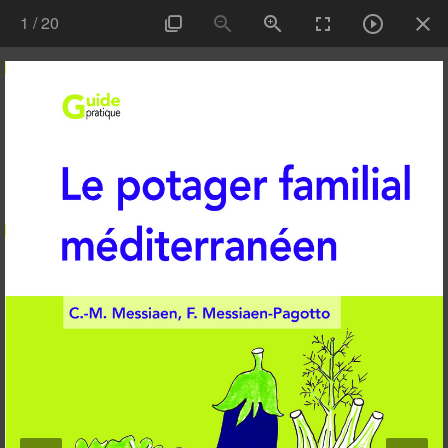
1
/
20