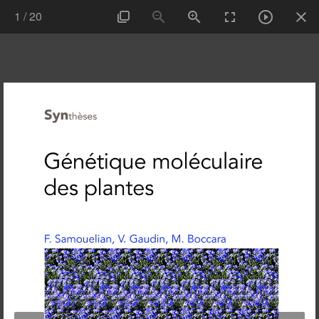
1
/
20