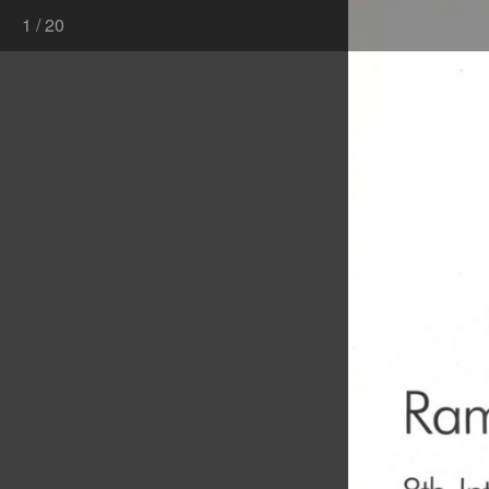
1
/
20