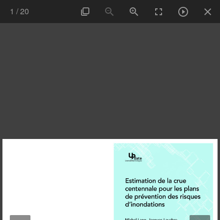
1
/
20