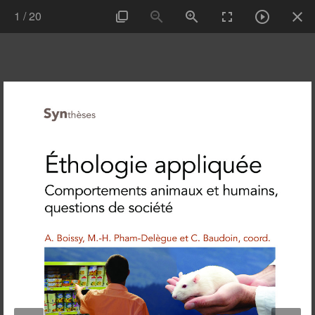
1
/
20