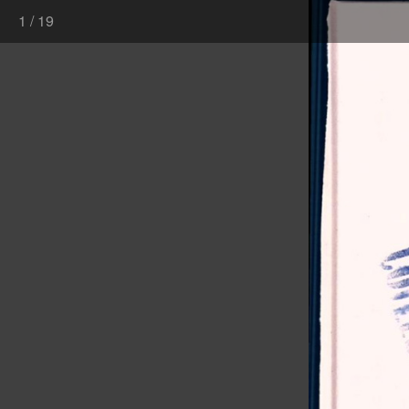
1
/
19