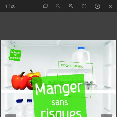
1
/
20