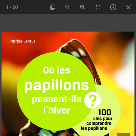
1
/
20