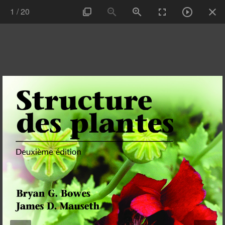
1
/
20