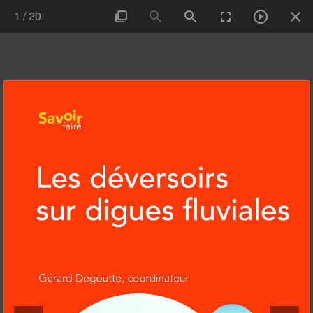
1
/
20