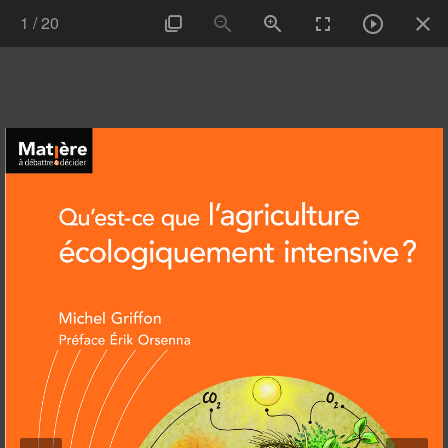
1
/
20