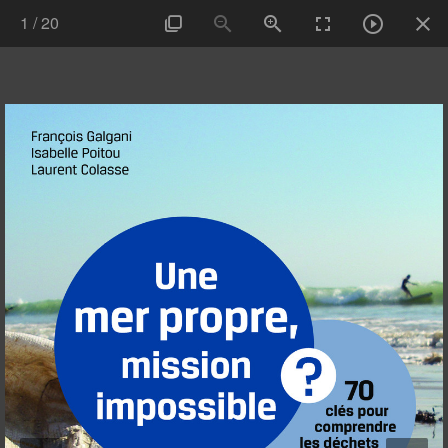
1
/
20