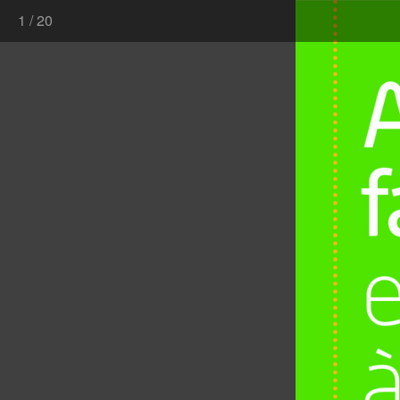
1
/
20