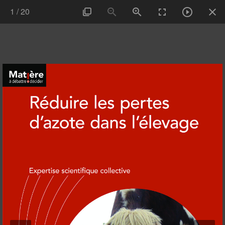
1
/
20