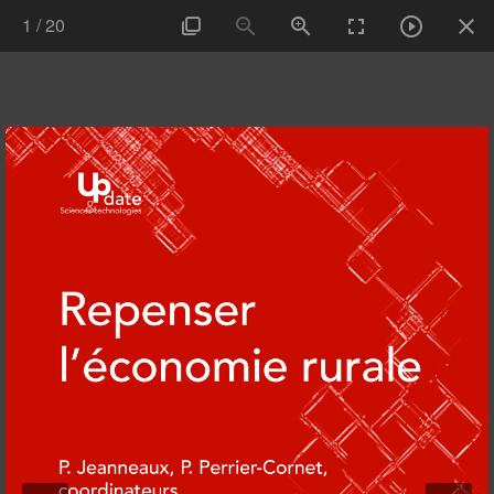
1
/
20