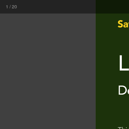
1
/
20