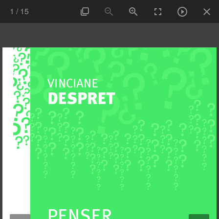
1
/
15