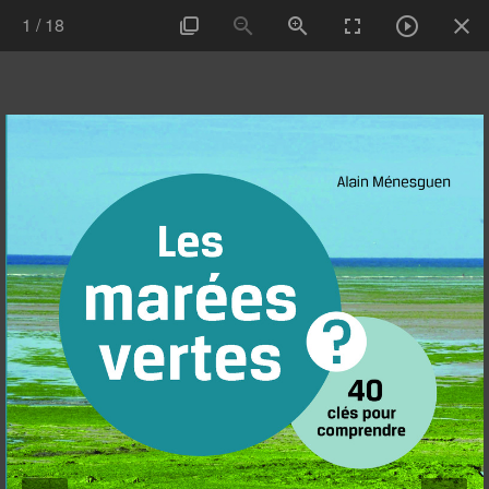
1
/
18