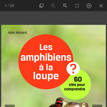
1
/
20