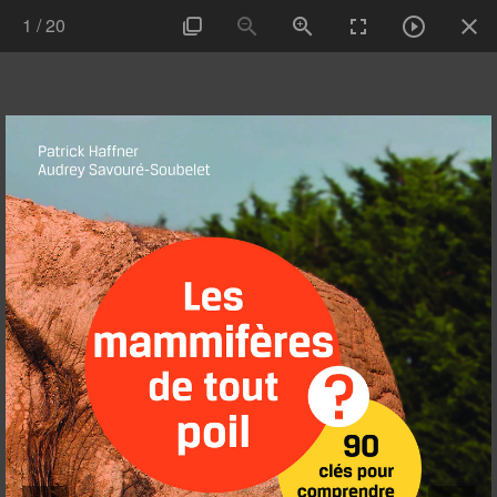
1
/
20