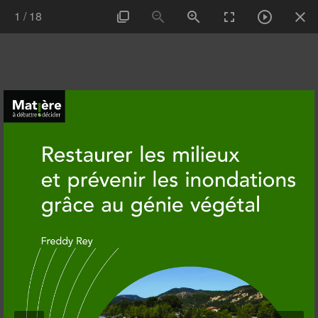
1
/
18