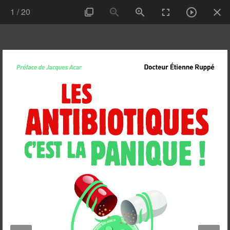
1
/
20