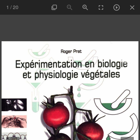
1
/
20