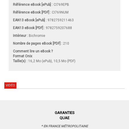
Référence eBook [ePub] :
CI769EPB
Référence eBook [PDF] :
CI769NUM
EAN13 eBook [ePub] :
9782759211463
EAN13 eBook [PDF] :
9782759207688
Intérieur :
Bichromie
Nombre de pages
eBook [PDF]
:
210
Comment lire un eBook ?
Format Onix
Taille(s) :
16,2 Mo (ePub), 10,5 Mo (PDF)
VIDÉO
GARANTIES
QUAE
* EN FRANCE MÉTROPOLITAINE