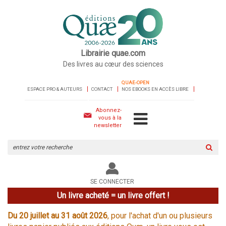
Librairie quae.com
Des livres au cœur des sciences
QUAE-OPEN
ESPACE PRO & AUTEURS
CONTACT
NOS EBOOKS EN ACCÈS LIBRE
Abonnez-
vous à la
newsletter
Rechercher
sur
le
site
SE CONNECTER
Un livre acheté = un livre offert !
Du 20 juillet au 31 août 2026
, pour l'achat d'un ou plusieurs