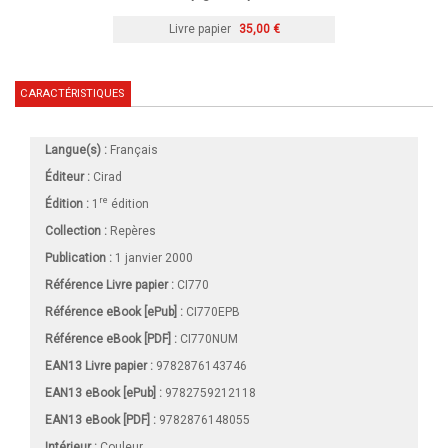
Livre papier
35,00 €
CARACTÉRISTIQUES
Langue(s) :
Français
Éditeur :
Cirad
re
Édition :
1
édition
Collection :
Repères
Publication :
1 janvier 2000
Référence Livre papier :
CI770
Référence eBook [ePub] :
CI770EPB
Référence eBook [PDF] :
CI770NUM
EAN13 Livre papier :
9782876143746
EAN13 eBook [ePub] :
9782759212118
EAN13 eBook [PDF] :
9782876148055
Intérieur :
Couleur