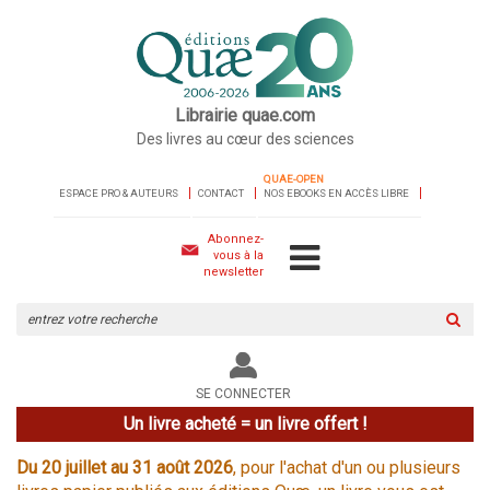
Librairie quae.com
Des livres au cœur des sciences
QUAE-OPEN
ESPACE PRO & AUTEURS
CONTACT
NOS EBOOKS EN ACCÈS LIBRE
Abonnez-
vous à la
newsletter
Rechercher
sur
le
site
SE CONNECTER
Un livre acheté = un livre offert !
Du 20 juillet au 31 août 2026
, pour l'achat d'un ou plusieurs