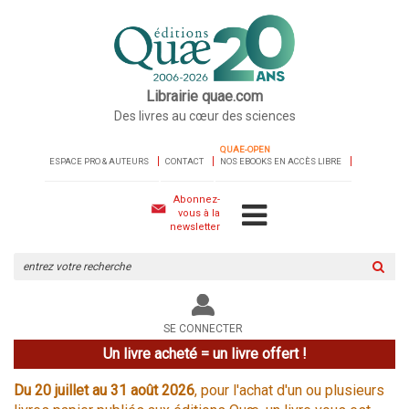
Librairie quae.com
Des livres au cœur des sciences
QUAE-OPEN
ESPACE PRO & AUTEURS
CONTACT
NOS EBOOKS EN ACCÈS LIBRE
Abonnez-
vous à la
newsletter
Rechercher
sur
le
site
SE CONNECTER
Un livre acheté = un livre offert !
Du 20 juillet au 31 août 2026
, pour l'achat d'un ou plusieurs