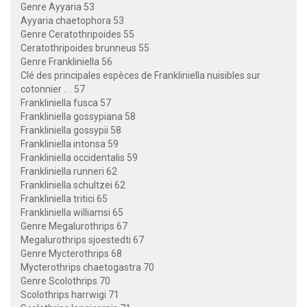
Genre Ayyaria 53
Ayyaria chaetophora 53
Genre Ceratothripoides 55
Ceratothripoides brunneus 55
Genre Frankliniella 56
Clé des principales espèces de Frankliniella nuisibles sur
cotonnier .. . 57
Frankliniella fusca 57
Frankliniella gossypiana 58
Frankliniella gossypii 58
Frankliniella intonsa 59
Frankliniella occidentalis 59
Frankliniella runneri 62
Frankliniella schultzei 62
Frankliniella tritici 65
Frankliniella williamsi 65
Genre Megalurothrips 67
Megalurothrips sjoestedti 67
Genre Mycterothrips 68
Mycterothrips chaetogastra 70
Genre Scolothrips 70
Scolothrips harrwigi 71