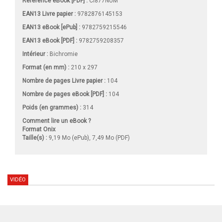
Référence eBook [PDF] :
CI877NUM
EAN13 Livre papier :
9782876145153
EAN13 eBook [ePub] :
9782759215546
EAN13 eBook [PDF] :
9782759208357
Intérieur :
Bichromie
Format (en mm)
:
210 x 297
Nombre de pages
Livre papier
:
104
Nombre de pages
eBook [PDF]
:
104
Poids (en grammes) :
314
Comment lire un eBook ?
Format Onix
Taille(s) :
9,19 Mo (ePub), 7,49 Mo (PDF)
VIDÉO