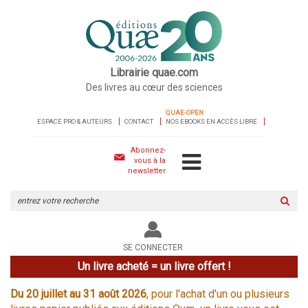
Librairie quae.com
Des livres au cœur des sciences
QUAE-OPEN
ESPACE PRO & AUTEURS
CONTACT
NOS EBOOKS EN ACCÈS LIBRE
Abonnez-
vous à la
newsletter
Rechercher
sur
le
site
SE CONNECTER
Un livre acheté = un livre offert !
Du 20 juillet au 31 août 2026
, pour l'achat d'un ou plusieurs