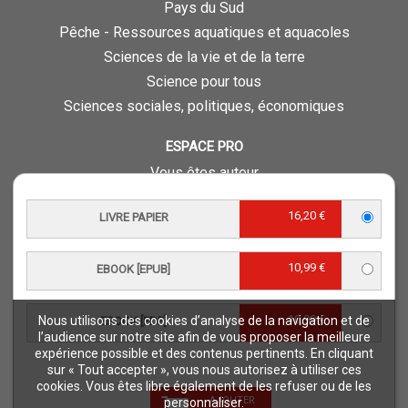
Pays du Sud
Pêche - Ressources aquatiques et aquacoles
Sciences de la vie et de la terre
Science pour tous
Sciences sociales, politiques, économiques
ESPACE PRO
Vous êtes auteur
Vous êtes journaliste
16,20 €
LIVRE PAPIER
Vous êtes libraire
Vous êtes bibliothécaire
10,99 €
EBOOK [EPUB]
Foreign rights
Procédure d'évaluation
10,99 €
Nous utilisons des cookies d’analyse de la navigation et de
EBOOK [PDF]
NOTRE SITE
l’audience sur notre site afin de vous proposer la meilleure
expérience possible et des contenus pertinents. En cliquant
Quae © 2018
sur « Tout accepter », vous nous autorisez à utiliser ces
Mentions légales
cookies. Vous êtes libre également de les refuser ou de les
AJOUTER
personnaliser.