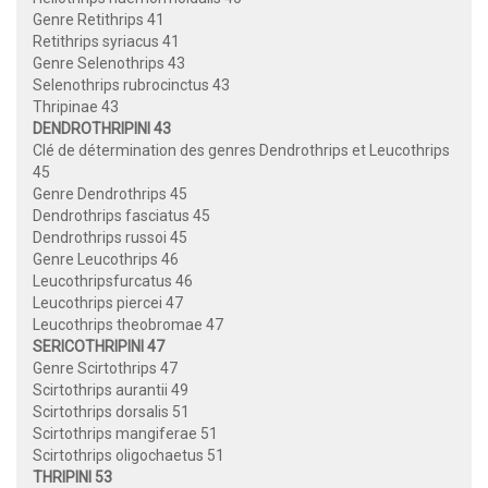
Genre Retithrips 41
Retithrips syriacus 41
Genre Selenothrips 43
Selenothrips rubrocinctus 43
Thripinae 43
DENDROTHRIPINI 43
Clé de détermination des genres Dendrothrips et Leucothrips
45
Genre Dendrothrips 45
Dendrothrips fasciatus 45
Dendrothrips russoi 45
Genre Leucothrips 46
Leucothripsfurcatus 46
Leucothrips piercei 47
Leucothrips theobromae 47
SERICOTHRIPINI 47
Genre Scirtothrips 47
Scirtothrips aurantii 49
Scirtothrips dorsalis 51
Scirtothrips mangiferae 51
Scirtothrips oligochaetus 51
THRIPINI 53