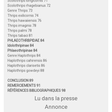
Scolothrips longicornis 71
Scolothrips rhagebianus 72
Genre Thrips 73
Thrips exilicornis 74
Thrips hawaiiensis 76
Thrips imaginis 78
Thrips palmi 78
Thrips tabaci 81
PHLAEOTHRBPIDAE 84
Idolothripinae 84
Phlaeothripinae 84
Genre Haplothrips 84
Haplothrips cahirensis 86
Haplothrips clarisetis 86
Haplothrips gowdeyi 88
CONCLUSION 89
REMERCIEMENTS 91
RÉFÉRENCES BIBLIOGRAPHIQUES 98
Lu dans la presse
Annonce