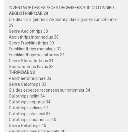
INVENTAIRE DES ESPECES RECENSEES SUR COTONNIER
AEOLOTHRIPIDAE 29
Clé des trois genres d'Aeolothripidae signalés sur cotonnier
29
Genre Aeolothrips 30
Aeolothrips intennedius 30
Genre Franklinothrips 30
Franklinothrips megalops 31
Franklinothrips vespiformis 31
Genre Stomatothrips 31
Stomatothrips flavus 33
THRIPIDAE 33
Panchaetothripinae 33
Genre Caliothrips 33
Clé des espèces recensées sur cotonnier 34
Caliothrips helini 34
Caliothrips impurus 34
Caliothrips indicus 37
Caliothrips phaseoli 38
Caliothrips sudanensis 40
Genre Heliothrips 40
Heliothrips haemorrhoidalis 40