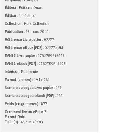
Éditeur :
Éditions Quae
re
Édition :
1
édition
Collection :
Hors Collection
Publication :
23 mars 2012
Référence Livre papier :
02277
Référence eBook [PDF] :
02277NUM
EAN13 Livre papier :
9782759216888
EAN13 eBook [PDF] :
9782759216895
Intérieur :
Bichromie
Format (en mm)
:
194 x 261
Nombre de pages
Livre papier
:
288
Nombre de pages
eBook [PDF]
:
288
Poids (en grammes) :
877
Comment lire un eBook ?
Format Onix
Taille(s) :
48,6 Mo (PDF)