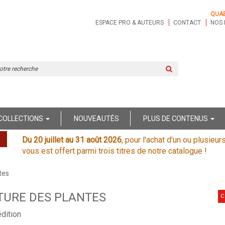
QUA
ESPACE PRO & AUTEURS
CONTACT
NOS 
Rechercher
sur
le
site
COLLECTIONS
NOUVEAUTÉS
PLUS DE CONTENUS
Du 20 juillet au 31 août 2026
, pour l'achat d'un ou plusieur
vous est offert parmi trois titres de notre catalogue !
tes
TURE DES PLANTES
C
dition