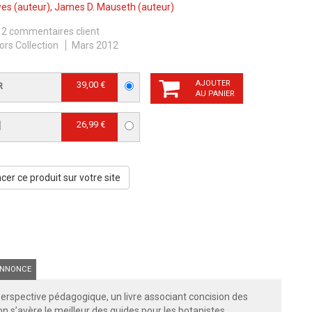
wes
(auteur),
James D. Mauseth
(auteur)
2 commentaires client
ors Collection
Mars 2012
AJOUTER
39,00 €
R
AU PANIER
26,99 €
]
er ce produit sur votre site
NNONCE
erspective pédagogique, un livre associant concision des
ion s’avère le meilleur des guides pour les botanistes,