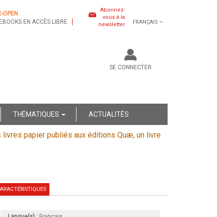
Abonnez-
E-OPEN
vous à la
EBOOKS EN ACCÈS LIBRE
FRANÇAIS
newsletter
SE CONNECTER
THÉMATIQUES
ACTUALITÉS
s livres papier publiés aux éditions Quæ, un livre
ARACTÉRISTIQUES
Langue(s) :
Français