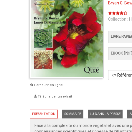
Bryan G. Bo
Collection :
H
LIVRE PAPIE
EBOOK [PDF
Référenc
Parcourir en ligne
Télécharger un extrait
PRÉSENTATION
SOMMAIRE
LU DANS LA PRESSE
A
Face à la complexité du monde végétal et avec une p
connaissances scientifiques et richesse de l’illustrat