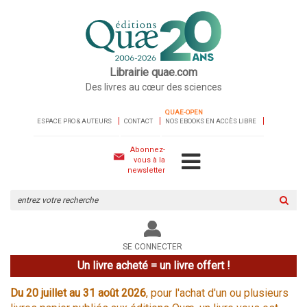
Librairie quae.com
Des livres au cœur des sciences
QUAE-OPEN
ESPACE PRO & AUTEURS
CONTACT
NOS EBOOKS EN ACCÈS LIBRE
Abonnez-
vous à la
newsletter
Rechercher
sur
le
site
SE CONNECTER
Un livre acheté = un livre offert !
Du 20 juillet au 31 août 2026
, pour l'achat d'un ou plusieurs