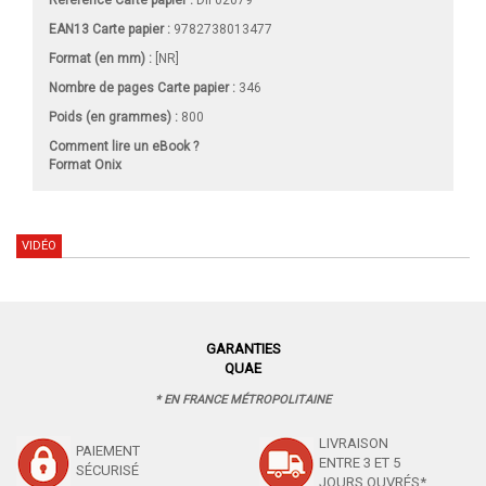
Référence Carte papier :
DIF02079
EAN13 Carte papier :
9782738013477
Format (en mm)
:
[NR]
Nombre de pages
Carte papier
:
346
Poids (en grammes) :
800
Comment lire un eBook ?
Format Onix
VIDÉO
GARANTIES
QUAE
* EN FRANCE MÉTROPOLITAINE
LIVRAISON
PAIEMENT
ENTRE 3 ET 5
SÉCURISÉ
JOURS OUVRÉS*