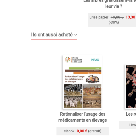
Les arbres grandissent-ils 
leur vie ?
Livre papier
19,00 €
13,30
(-30%)
Ils ont aussi acheté
Rationaliser l’usage des
Les r
médicaments en élevage
Livr
eBook
0,00 €
(gratuit)