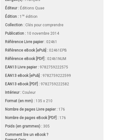
Éditeur :
Éditions Quae
re
Édition :
1
édition
Collection :
Clés pour comprendre
Publication :
10 novembre 2014
Référence Livre papier :
02461
Référence eBook [ePub] :
02461EPB
Référence eBook [PDF] :
02461NUM
EAN13 Livre papier :
9782759222575
EAN13 eBook [ePub] :
9782759222599
EAN13 eBook [PDF] :
9782759222582
Intérieur :
Couleur
Format (en mm)
:
135 x 210
Nombre de pages
Livre papier
:
176
Nombre de pages
eBook [PDF]
:
176
Poids (en grammes) :
305
Comment lire un eBook ?
Format Onix