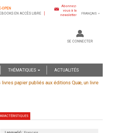
Abonnez-
E-OPEN
vous à la
EBOOKS EN ACCÈS LIBRE
FRANÇAIS
newsletter
SE CONNECTER
THÉMATIQUES
ACTUALITÉS
s livres papier publiés aux éditions Quæ, un livre
ARACTÉRISTIQUES
Langue(s) :
Français