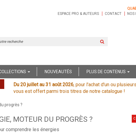
QUA
ESPACE PRO & AUTEURS
CONTACT
NOS 
Rechercher
sur
le
site
COLLECTIONS
NOUVEAUTÉS
PLUS DE CONTENUS
Du 20 juillet au 31 août 2026
, pour l'achat d'un ou plusieur
vous est offert parmi trois titres de notre catalogue !
du progrès ?
GIE, MOTEUR DU PROGRÈS ?
C
our comprendre les énergies