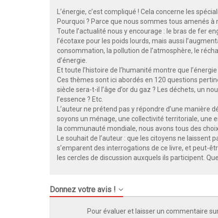
L’énergie, c’est compliqué ! Cela concerne les spécialis
Pourquoi ? Parce que nous sommes tous amenés à no
Toute l’actualité nous y encourage : le bras de fer e
l’écotaxe pour les poids lourds, mais aussi l’augmenta
consommation, la pollution de l’atmosphère, le récha
d’énergie.
Et toute l’histoire de l’humanité montre que l’énergie
Ces thèmes sont ici abordés en 120 questions pertinen
siècle sera-t-il l’âge d’or du gaz ? Les déchets, un n
l’essence ? Etc.
L’auteur ne prétend pas y répondre d’une manière déf
soyons un ménage, une collectivité territoriale, une e
la communauté mondiale, nous avons tous des choix
Le souhait de l’auteur : que les citoyens ne laissent p
s’emparent des interrogations de ce livre, et peut-êt
les cercles de discussion auxquels ils participent. Qu
Donnez votre avis !
Pour évaluer et laisser un commentaire sur