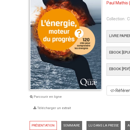
Paul Mathis
(
Collection :
C
LIVRE PAPIE
EBOOK [EPU
EBOOK [PDF
Référenc
Parcourir en ligne
Télécharger un extrait
PRÉSENTATION
SOMMAIRE
LU DANS LA PRESSE
A