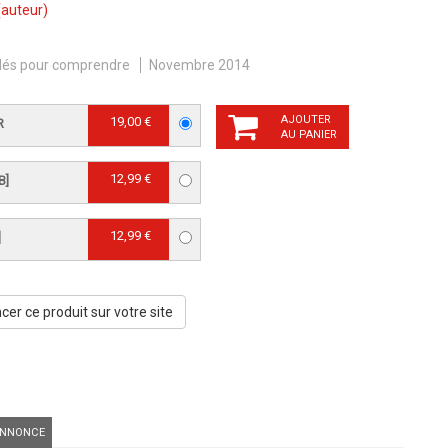
auteur)
lés pour comprendre
Novembre 2014
AJOUTER
19,00 €
R
AU PANIER
12,99 €
B]
12,99 €
]
er ce produit sur votre site
NNONCE