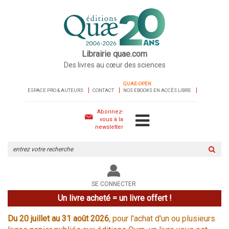
Librairie quae.com
Des livres au cœur des sciences
QUAE-OPEN
ESPACE PRO & AUTEURS
CONTACT
NOS EBOOKS EN ACCÈS LIBRE
Abonnez-
vous à la
newsletter
Rechercher
sur
le
site
SE CONNECTER
Un livre acheté = un livre offert !
Du 20 juillet au 31 août 2026
, pour l'achat d'un ou plusieurs