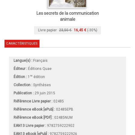
Les secrets de la communication
animale
Livre papier
23,50 €
16,45 €
(-30%)
CARACTÉRISTIQUES
Langue(s) :
Français
Éditeur :
Éditions Quae
re
Édition :
1
édition
Collection :
Synthèses
Publication :
29 juin 2015
Référence Livre papier :
02485
Référence eBook [ePub] :
02485EPB
Référence eBook [PDF] :
02485NUM
EAN13 Livre papier :
9782759222902
EAN13 eBook [ePub] :
9782759222926