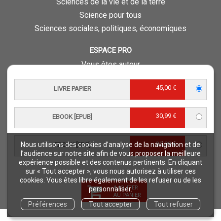
Sciences de la vie et de la terre
Science pour tous
Sciences sociales, politiques, économiques
ESPACE PRO
Vous êtes auteur
Vous êtes journaliste
45,00 €
LIVRE PAPIER
Vous êtes libraire
Vous êtes bibliothécaire
30,99 €
Foreign rights
EBOOK [EPUB]
Procédure d'évaluation
30,99 €
Nous utilisons des cookies d’analyse de la navigation et de
EBOOK [PDF]
NOTRE SITE
l’audience sur notre site afin de vous proposer la meilleure
expérience possible et des contenus pertinents. En cliquant
Quae © 2018
sur « Tout accepter », vous nous autorisez à utiliser ces
Mentions légales
cookies. Vous êtes libre également de les refuser ou de les
AJOUTER
personnaliser.
Déclaration d'accessibilité
AU PANIER
Préférences
Tout accepter
Tout refuser