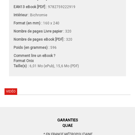
EAN13 eBook [PDF] :
9782759222919
Intérieur :
Bichromie
Format (en mm)
:
160 x 240
Nombre de pages
Livre papier
:
320
Nombre de pages
eBook [PDF]
:
320
Poids (en grammes) :
596
Comment lire un eBook ?
Format Onix
Taille(s) :
6,01 Mo (ePub), 15,6 Mo (PDF)
VIDÉO
GARANTIES
QUAE
* EN FRANCE MÉTROPOLITAINE