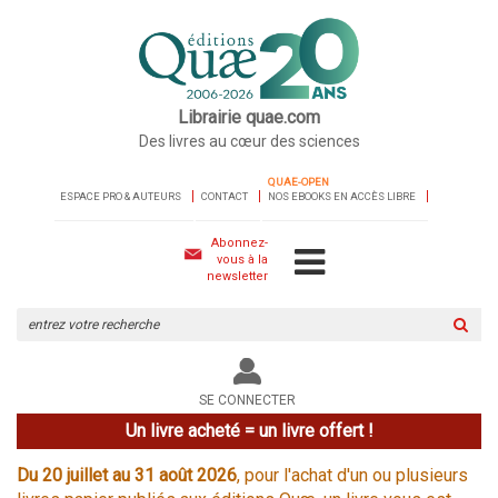
Librairie quae.com
Des livres au cœur des sciences
QUAE-OPEN
ESPACE PRO & AUTEURS
CONTACT
NOS EBOOKS EN ACCÈS LIBRE
Abonnez-
vous à la
newsletter
Rechercher
sur
le
site
SE CONNECTER
Un livre acheté = un livre offert !
Du 20 juillet au 31 août 2026
, pour l'achat d'un ou plusieurs