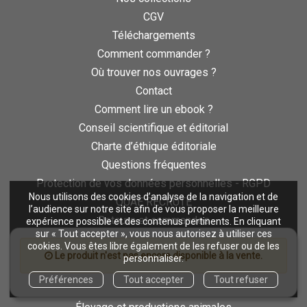
CGV
Téléchargements
Comment commander ?
Où trouver nos ouvrages ?
Contact
Comment lire un ebook ?
Conseil scientifique et éditorial
Charte d’éthique éditoriale
Questions fréquentes
Protection de vos données personnelles - RGPD
Nous utilisons des cookies d’analyse de la navigation et de
QUAE RECRUTE
l’audience sur notre site afin de vous proposer la meilleure
Retours et commandes
expérience possible et des contenus pertinents. En cliquant
sur « Tout accepter », vous nous autorisez à utiliser ces
cookies. Vous êtes libre également de les refuser ou de les
NOS THÉMATIQUES
Le produit n'est pas encore disponible à la vente.
personnaliser.
Agriculture et productions végétales
Préférences
Tout accepter
Tout refuser
Alimentation et nutrition humaine