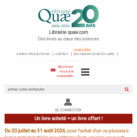
Librairie quae.com
Des livres au cœur des sciences
QUAE-OPEN
ESPACE PRO & AUTEURS
CONTACT
NOS EBOOKS EN ACCÈS LIBRE
Abonnez-
vous à la
newsletter
Rechercher
sur
le
site
SE CONNECTER
Un livre acheté = un livre offert !
Du 20 juillet au 31 août 2026
, pour l'achat d'un ou plusieurs