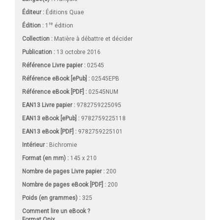
Éditeur :
Éditions Quae
re
Édition :
1
édition
Collection :
Matière à débattre et décider
Publication :
13 octobre 2016
Référence Livre papier :
02545
Référence eBook [ePub] :
02545EPB
Référence eBook [PDF] :
02545NUM
EAN13 Livre papier :
9782759225095
EAN13 eBook [ePub] :
9782759225118
EAN13 eBook [PDF] :
9782759225101
Intérieur :
Bichromie
Format (en mm)
:
145 x 210
Nombre de pages
Livre papier
:
200
Nombre de pages
eBook [PDF]
:
200
Poids (en grammes) :
325
Comment lire un eBook ?
Format Onix