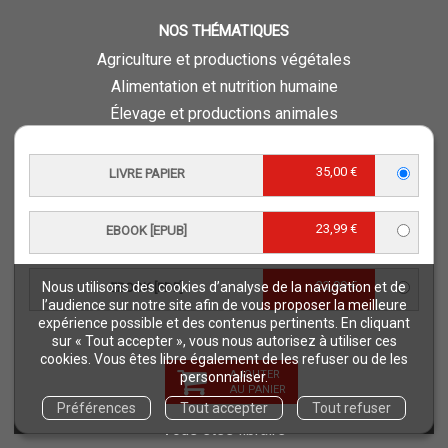
NOS THÉMATIQUES
Agriculture et productions végétales
Alimentation et nutrition humaine
Élevage et productions animales
Forêt et sylviculture
Milieux naturels et environnement
35,00 €
LIVRE PAPIER
Pays du Sud
Pêche - Ressources aquatiques et aquacoles
23,99 €
EBOOK [EPUB]
Sciences de la vie et de la terre
Science pour tous
23,99 €
Nous utilisons des cookies d’analyse de la navigation et de
EBOOK [PDF]
Sciences sociales, politiques, économiques
l’audience sur notre site afin de vous proposer la meilleure
expérience possible et des contenus pertinents. En cliquant
sur « Tout accepter », vous nous autorisez à utiliser ces
ESPACE PRO
cookies. Vous êtes libre également de les refuser ou de les
Vous êtes auteur
AJOUTER
personnaliser.
AU PANIER
Vous êtes journaliste
Préférences
Tout accepter
Tout refuser
Vous êtes libraire