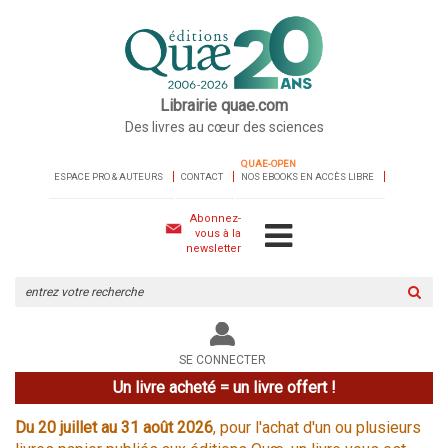
Librairie quae.com
Des livres au cœur des sciences
QUAE-OPEN
ESPACE PRO & AUTEURS
CONTACT
NOS EBOOKS EN ACCÈS LIBRE
Abonnez-
vous à la
newsletter
Rechercher
sur
le
site
SE CONNECTER
Un livre acheté = un livre offert !
Du 20 juillet au 31 août 2026
, pour l'achat d'un ou plusieurs