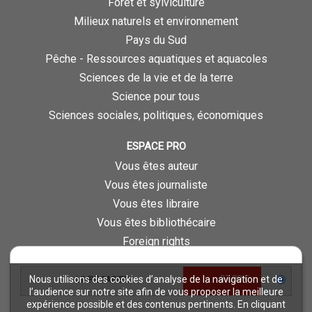
Forêt et sylviculture
Milieux naturels et environnement
Pays du Sud
Pêche - Ressources aquatiques et aquacoles
Sciences de la vie et de la terre
Science pour tous
Sciences sociales, politiques, économiques
ESPACE PRO
Vous êtes auteur
Vous êtes journaliste
Vous êtes libraire
Vous êtes bibliothécaire
Foreign rights
Procédure d'évaluation
37,00 €
Nous utilisons des cookies d’analyse de la navigation et de
LIVRE PAPIER
NOTRE SITE
l’audience sur notre site afin de vous proposer la meilleure
expérience possible et des contenus pertinents. En cliquant
Quae © 2018