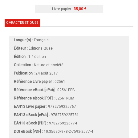
Livre papier
35,00 €
CARACTÉRISTIQUES
Langue(s) :
Français
Éditeur :
Éditions Quae
re
Édition :
1
édition
Collection :
Nature et société
Publication :
24 août 2017
Référence Livre papier :
02561
Référence eBook [ePub] :
02561EPB
Référence eBook [PDF] :
02561NUM
EAN13 Livre papier :
9782759225767
EAN13 eBook [ePub] :
9782759225781
EAN13 eBook [PDF] :
9782759225774
DOI eBook [PDF] :
10.35690/978-2-7592-2577-4