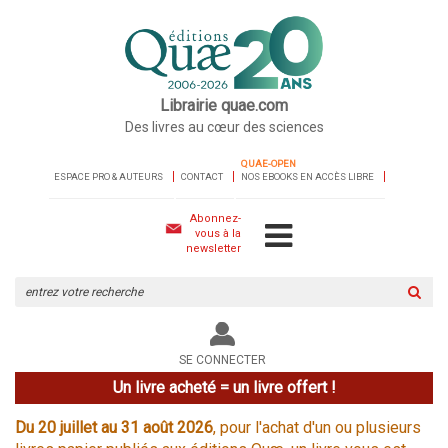
Librairie quae.com
Des livres au cœur des sciences
QUAE-OPEN
ESPACE PRO & AUTEURS
CONTACT
NOS EBOOKS EN ACCÈS LIBRE
Abonnez-
vous à la
newsletter
Rechercher
sur
le
site
SE CONNECTER
Un livre acheté = un livre offert !
Du 20 juillet au 31 août 2026
, pour l'achat d'un ou plusieurs