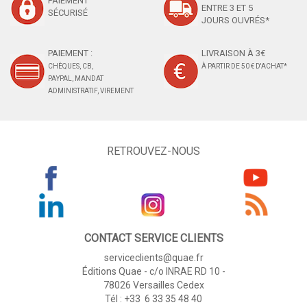
PAIEMENT
ENTRE 3 ET 5
SÉCURISÉ
JOURS OUVRÉS*
PAIEMENT :
LIVRAISON À 3€
CHÈQUES, CB,
À PARTIR DE 50 € D'ACHAT*
PAYPAL, MANDAT
ADMINISTRATIF, VIREMENT
RETROUVEZ-NOUS
CONTACT SERVICE CLIENTS
serviceclients@quae.fr
Éditions Quae - c/o INRAE RD 10 -
78026 Versailles Cedex
Tél : +33 6 33 35 48 40