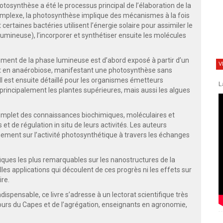
otosynthèse a été le processus principal de l’élaboration de la
mplexe, la photosynthèse implique des mécanismes à la fois
certaines bactéries utilisent l’énergie solaire pour assimiler le
mineuse), l’incorporer et synthétiser ensuite les molécules
ement de la phase lumineuse est d’abord exposé à partir d’un
V
ant en anaérobiose, manifestant une photosynthèse sans
 est ensuite détaillé pour les organismes émetteurs
L
principalement les plantes supérieures, mais aussi les algues
complet des connaissances biochimiques, moléculaires et
de régulation in situ de leurs activités. Les auteurs
nement sur l’activité photosynthétique à travers les échanges
fiques les plus remarquables sur les nanostructures de la
es applications qui découlent de ces progrès ni les effets sur
re.
ispensable, ce livre s’adresse à un lectorat scientifique très
cours du Capes et de l’agrégation, enseignants en agronomie,