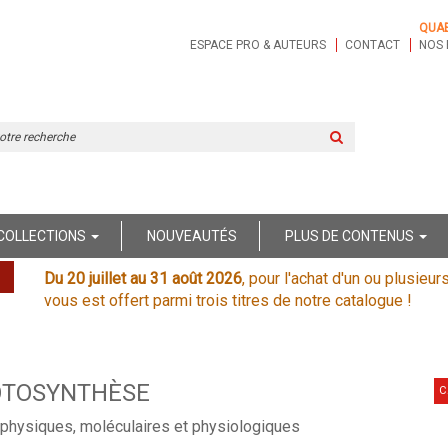
QUA
ESPACE PRO & AUTEURS
CONTACT
NOS 
Rechercher
sur
le
site
COLLECTIONS
NOUVEAUTÉS
PLUS DE CONTENUS
Du 20 juillet au 31 août 2026
, pour l'achat d'un ou plusieur
vous est offert parmi trois titres de notre catalogue !
OTOSYNTHÈSE
C
physiques, moléculaires et physiologiques