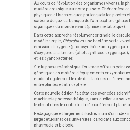
Au cours de l’évolution des organismes vivants, la ph
matière organique sur notre planète. Phénomène co
physiques et biochimiques par lesquels les plantes et 
carbone du gaz carbonique de l’atmosphère (phase lu
organiques du monde vivant (phase métabolique).
Dans cette approche résolument originale, le déroul
modèle simple,
Chlorobium
, une bactérie verte viv
émission d’oxygène (photosynthèse anoxygénique). Il
d’oxygène à la lumière (photosynthèse oxygénique), 
et les cyanobactéries.
Sur la phase métabolique, l’ouvrage offre un point 
génétiques en matière d’équipements enzymatiques et 
étudient également le rôle des facteurs de l’environ
entre plantes et atmosphère.
Cette nouvelle édition fait état des avancées scienti
machinerie photosynthétique, sans oublier les nouvell
le climat dans le contexte du réchauffement planétai
Pédagogique et largement illustré, muni d’un index ind
large : étudiants des universités, candidats aux con
pharmacie et biologie.