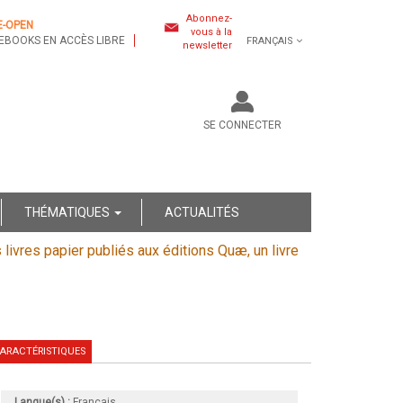
Abonnez-
E-OPEN
vous à la
EBOOKS EN ACCÈS LIBRE
FRANÇAIS
newsletter
SE CONNECTER
THÉMATIQUES
ACTUALITÉS
s livres papier publiés aux éditions Quæ, un livre
ARACTÉRISTIQUES
Langue(s) :
Français