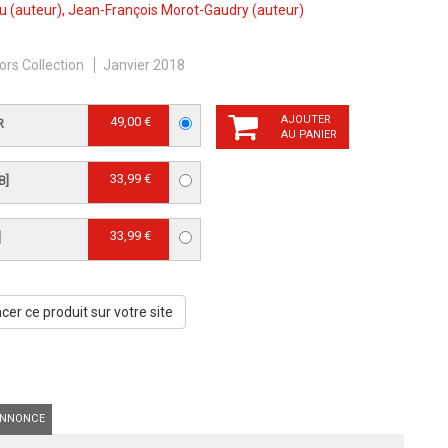
au
(auteur),
Jean-François Morot-Gaudry
(auteur)
ors Collection
Janvier 2018
AJOUTER
49,00 €
R
AU PANIER
33,99 €
B]
33,99 €
]
er ce produit sur votre site
NNONCE