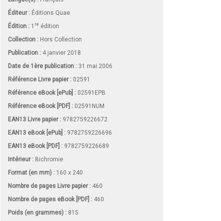
Éditeur :
Éditions Quae
re
Édition :
1
édition
Collection :
Hors Collection
Publication :
4 janvier 2018
Date de 1ère publication :
31 mai 2006
Référence Livre papier :
02591
Référence eBook [ePub] :
02591EPB
Référence eBook [PDF] :
02591NUM
EAN13 Livre papier :
9782759226672
EAN13 eBook [ePub] :
9782759226696
EAN13 eBook [PDF] :
9782759226689
Intérieur :
Bichromie
Format (en mm)
:
160 x 240
Nombre de pages
Livre papier
:
460
Nombre de pages
eBook [PDF]
:
460
Poids (en grammes) :
815